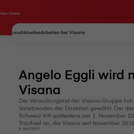
Über V⁠i⁠s⁠a⁠n⁠a
Über uns
Aktuelles
Arbeiten bei V⁠i⁠s⁠a⁠n⁠a
Angelo Eggli wird
V⁠i⁠s⁠a⁠n⁠a
Der Verwaltungsrat der V⁠i⁠s⁠a⁠n⁠a-Gruppe h
Vorsitzenden der Direktion gewählt. Der der
Schweiz tritt spätestens per 1. November 2
Trachsel an, die V⁠i⁠s⁠a⁠n⁠a seit November 2018
4. April 2019