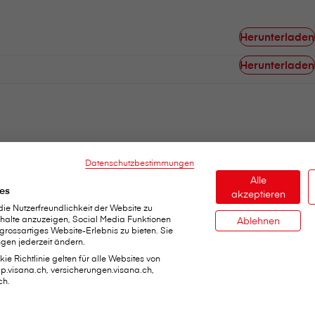
Herunterladen
Herunterladen
Datenschutzbestimmungen
Alle
es
akzeptieren
e Nutzerfreundlichkeit der Website zu
Inhalte anzuzeigen, Social Media Funktionen
Ablehnen
 grossartiges Website-Erlebnis zu bieten. Sie
gen jederzeit ändern.
ie Richtlinie gelten für alle Websites von
dap.visana.ch, versicherungen.visana.ch,
ch.