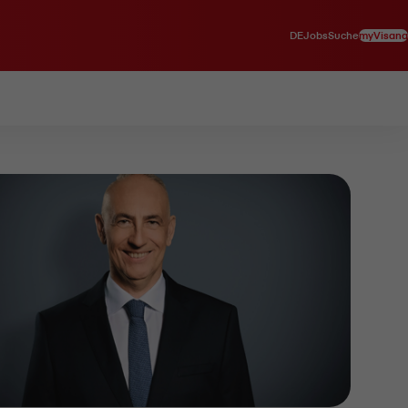
DE
myVisana
Jobs
Suche