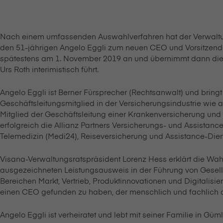
Nach einem umfassenden Auswahlverfahren hat der Verwaltungsr
den 51-jährigen Angelo Eggli zum neuen CEO und Vorsitzenden 
spätestens am 1. November 2019 an und übernimmt dann die Nac
Urs Roth interimistisch führt.
Angelo Eggli ist Berner Fürsprecher (Rechtsanwalt) und brin
Geschäftsleitungsmitglied in der Versicherungsindustrie wie 
Mitglied der Geschäftsleitung einer Krankenversicherung und e
erfolgreich die Allianz Partners Versicherungs- und Assistanc
Telemedizin (Medi24), Reiseversicherung und Assistance-Dienst
V⁠i⁠s⁠a⁠n⁠a-Verwaltungsratspräsident Lorenz Hess erklärt die Wa
ausgezeichneten Leistungsausweis in der Führung von Gesell
Bereichen Markt, Vertrieb, Produktinnovationen und Digitalisie
einen CEO gefunden zu haben, der menschlich und fachlich ausg
Angelo Eggli ist verheiratet und lebt mit seiner Familie in Güml