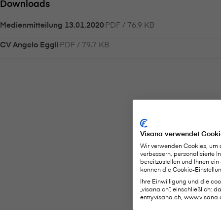
Downloads
PDF / 76.9 KB
Medienmitteilung 13.01.2020
PDF / 79.7 KB
CV Angelo Eggli
Visana verwendet Cooki
Wir verwenden Cookies, um di
verbessern, personalisierte 
bereitzustellen und Ihnen ein
können die Cookie-Einstellun
Ihre Einwilligung und die cook
„visana.ch“, einschließlich: 
entry.visana.ch, www.visana.