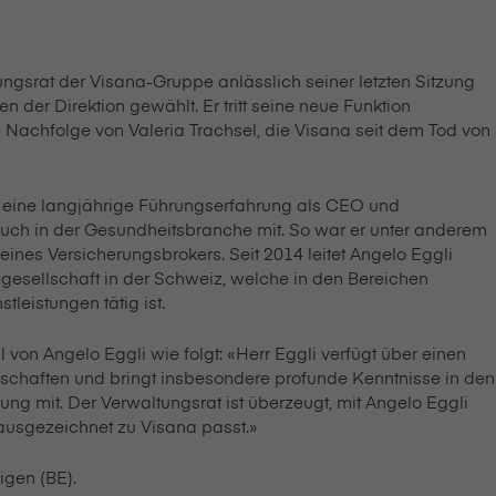
at der V⁠i⁠s⁠a⁠n⁠a-Gruppe anlässlich seiner letzten Sitzung
der Direktion gewählt. Er tritt seine neue Funktion
hfolge von Valeria Trachsel, die V⁠i⁠s⁠a⁠n⁠a seit dem Tod von
gt eine langjährige Führungserfahrung als CEO und
auch in der Gesundheitsbranche mit. So war er unter anderem
ines Versicherungsbrokers. Seit 2014 leitet Angelo Eggli
egesellschaft in der Schweiz, welche in den Bereichen
leistungen tätig ist.
hl von Angelo Eggli wie folgt: «Herr Eggli verfügt über einen
schaften und bringt insbesondere profunde Kenntnisse in den
rung mit. Der Verwaltungsrat ist überzeugt, mit Angelo Eggli
ezeichnet zu V⁠i⁠s⁠a⁠n⁠a passt.»
igen (BE).