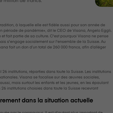
 tradition, à laquelle elle est fidèle aussi pour son année de
en période de pandémie», dit le CEO de V⁠i⁠s⁠a⁠n⁠a, Angelo Eggli.
 et fait partie de sa culture. C'est pourquoi V⁠i⁠s⁠a⁠n⁠a ne pense
mais s'engage socialement sur l'ensemble de la Suisse. Au
a⁠n⁠a fait un don d’un total de 260 000 francs, afin d’alléger
 26 institutions, réparties dans toute la Suisse. Les institutions
nationales. V⁠i⁠s⁠a⁠n⁠a se focalise sur des œuvres sociales,
aussi, mais surtout les enfants et les jeunes, en les épaulant
 26 institutions choisies dans toute la Suisse recevront
rement dans la situation actuelle
rquée par le coronavirus. Il est d'autant plus important de