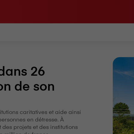
n dans 26
ion de son
itutions caritatives et aide ainsi
personnes en détresse. À
nt des projets et des institutions
e million de francs.