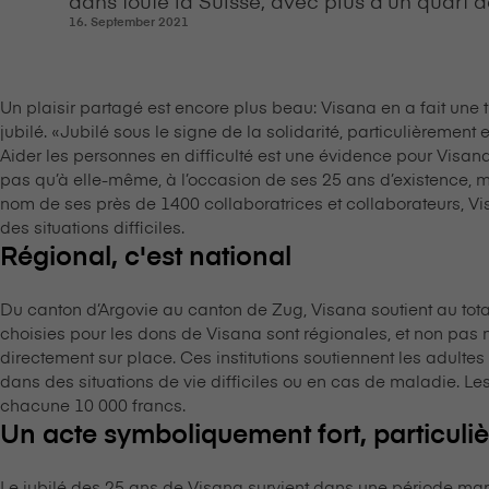
16. September 2021
Un plaisir partagé est encore plus beau: V⁠i⁠s⁠a⁠n⁠a en a fait une
jubilé. «Jubilé sous le signe de la solidarité, particulièrement 
Aider les personnes en difficulté est une évidence pour V⁠i⁠s⁠a⁠n⁠a
pas qu’à elle-même, à l’occasion de ses 25 ans d’existence, 
nom de ses près de 1400 collaboratrices et collaborateurs, V⁠i⁠s⁠
des situations difficiles.
Régional, c'est national
Du canton d’Argovie au canton de Zug, V⁠i⁠s⁠a⁠n⁠a soutient au total
choisies pour les dons de V⁠i⁠s⁠a⁠n⁠a sont régionales, et non pas 
directement sur place. Ces institutions soutiennent les adultes 
dans des situations de vie difficiles ou en cas de maladie. Les
chacune 10 000 francs.
Un acte symboliquement fort, particuliè
Le jubilé des 25 ans de V⁠i⁠s⁠a⁠n⁠a survient dans une période ma