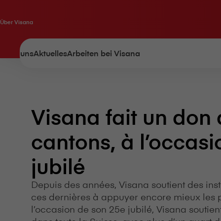
Über V⁠i⁠s⁠a⁠n⁠a
Über uns
Aktuelles
Arbeiten bei V⁠i⁠s⁠a⁠n⁠a
V⁠i⁠s⁠a⁠n⁠a fait un do
cantons, à l’occas
jubilé
Depuis des années, V⁠i⁠s⁠a⁠n⁠a soutient des inst
ces dernières à appuyer encore mieux les 
l’occasion de son 25e jubilé, V⁠i⁠s⁠a⁠n⁠a soutie
dans toute la Suisse, avec plus d’un quart d