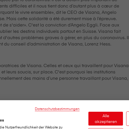
s difficiles et il nous tient donc d’autant plus à cœur de
uant le vivre ensemble», dit le CEO de V⁠i⁠s⁠a⁠n⁠a, Angelo
se. Mais cette solidarité a été durement mise à l’épreuve.
 et de s'aider». C'est la conviction d’Angelo Eggli. Face aux
ublier les destins individuels partout en Suisse. V⁠i⁠s⁠a⁠n⁠a fait
'autres problèmes graves à gérer, en plus du coronavirus. Il
 du conseil d’administration de V⁠i⁠s⁠a⁠n⁠a, Lorenz Hess.
ices de V⁠i⁠s⁠a⁠n⁠a. Celles et ceux qui travaillent pour V⁠i⁠s⁠a⁠n⁠a
 leurs soucis, sur place. C'est pourquoi les institutions
ellement des mains d’une personne travaillant pour V⁠i⁠s⁠a⁠n⁠a,
Datenschutzbestimmungen
Alle
es
akzeptieren
e Nutzerfreundlichkeit der Website zu