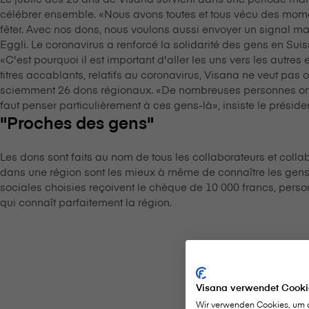
célébrer ensemble. «Nous avons toutes et tous vécu des moment
fêter. Avec nos dons, nous voulons aussi envoyer un signal marq
Eggli. Le coronavirus a renforcé la solidarité des gens en Suis
«C'est pourquoi il est important d'aller les uns vers les autres
titres accablants, relatifs au coronavirus, V⁠i⁠s⁠a⁠n⁠a ne veut pas o
sciemment 26 dons régionaux. «De nombreuses personnes ont d
faut penser particulièrement à ces gens-là», insiste le président
"Proches des gens"
Les dons sont faits au nom de tous les collaborateurs et collaboratr
dans une région sont les mieux à même de connaître les gens et
sociales choisies reçoivent le chèque de 10 000 francs, personn
qui connaît parfaitement la région.
Visana verwendet Cooki
Wir verwenden Cookies, um di