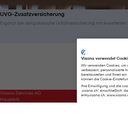
UVG-Zusatzversicherung
Ergänzt die obligatorische Unfallversicherung mit erweiterten
Visana verwendet Cooki
Wir verwenden Cookies, um di
verbessern, personalisierte 
bereitzustellen und Ihnen ein
können die Cookie-Einstellun
Ihre Einwilligung und die cook
„visana.ch“, einschließlich: 
Wichtige S
V⁠i⁠s⁠a⁠n⁠a Services AG
entry.visana.ch, www.visana.
Hauptsitz
Weltpoststrasse 19
Krankheit me
3000 Bern 16
Unfall melde
Kontaktformular
Lohnsumme ü