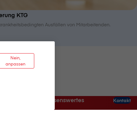
herung KTG
krankheitsbedingten Ausfällen von Mitarbeitenden.
Nein,
anpassen
Wissenswertes
Kontakt
Business News
Broker & Partner