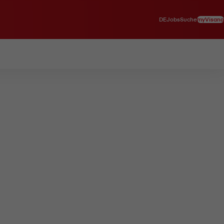
DE
myVisana
Jobs
Suche