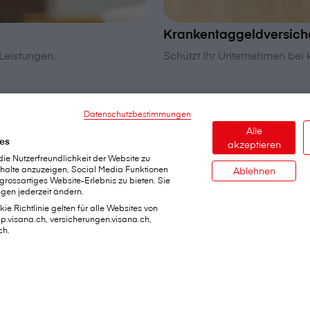
Krankentaggeldversic
 Leistungen.
Schützt Ihr Unternehmen bei 
Datenschutzbestimmungen
Alle
es
akzeptieren
e Nutzerfreundlichkeit der Website zu
Inhalte anzuzeigen, Social Media Funktionen
Ablehnen
 grossartiges Website-Erlebnis zu bieten. Sie
gen jederzeit ändern.
ie Richtlinie gelten für alle Websites von
dap.visana.ch, versicherungen.visana.ch,
ervices
Über V⁠i⁠s⁠a⁠n⁠a
ch.
lden
V⁠i⁠s⁠a⁠n⁠a im Überblick
n
Jobs
bermitteln
Medien