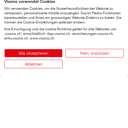
Visana verwendet Cookies
Wir verwenden Cookies, um die Nutzerfreundlichkeit der Website zu
verbessern, personalisierte Inhalte anzuzeigen, Social Media Funktionen
bereitzustellen und Ihnen ein grossartiges Website-Erlebnis zu bieten. Sie
können die Cookie-Einstellungen jederzeit ändern.
Ihre Einwilligung und die cookie Richtlinie gelten für alle Websites von
„visana.ch“, einschließlich: dap.visana.ch, versicherungen.visana.ch,
entry.visana.ch, www.visana.ch.
Alle akzeptieren
Nein, anpassen
Ablehnen
Kontakt
V⁠i⁠s⁠a⁠n⁠a Services AG
Hauptsitz
Weltpoststrasse 19
3000 Bern 16