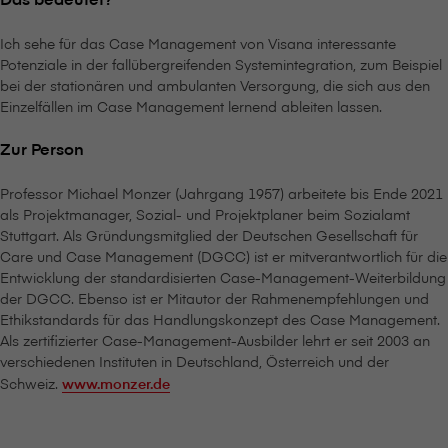
Ich sehe für das Case Management von V⁠i⁠s⁠a⁠n⁠a interessante
Potenziale in der fallübergreifenden Systemintegration, zum Beispiel
bei der stationären und ambulanten Versorgung, die sich aus den
Einzelfällen im Case Management lernend ableiten lassen.
Zur Person
Professor Michael Monzer (Jahrgang 1957) arbeitete bis Ende 2021
als Projektmanager, Sozial- und Projektplaner beim Sozialamt
Stuttgart. Als Gründungsmitglied der Deutschen Gesellschaft für
Care und Case Management (DGCC) ist er mitverantwortlich für die
Entwicklung der standardisierten Case-Management-Weiterbildung
der DGCC. Ebenso ist er Mitautor der Rahmenempfehlungen und
Ethikstandards für das Handlungskonzept des Case Management.
Als zertifizierter Case-Management-Ausbilder lehrt er seit 2003 an
verschiedenen Instituten in Deutschland, Österreich und der
Schweiz.
www.monzer.de