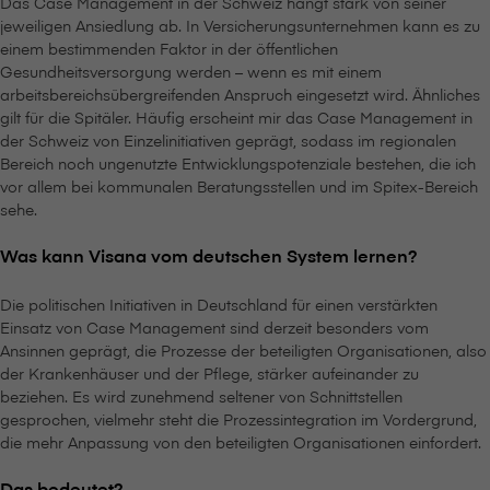
Das Case Management in der Schweiz hängt stark von seiner
jeweiligen Ansiedlung ab. In Versicherungsunternehmen kann es zu
einem bestimmenden Faktor in der öffentlichen
Gesundheitsversorgung werden – wenn es mit einem
arbeitsbereichsübergreifenden Anspruch eingesetzt wird. Ähnliches
gilt für die Spitäler. Häufig erscheint mir das Case Management in
der Schweiz von Einzelinitiativen geprägt, sodass im regionalen
Bereich noch ungenutzte Entwicklungspotenziale bestehen, die ich
vor allem bei kommunalen Beratungsstellen und im Spitex-Bereich
sehe.
Was kann V⁠i⁠s⁠a⁠n⁠a vom deutschen System lernen?
Die politischen Initiativen in Deutschland für einen verstärkten
Einsatz von Case Management sind derzeit besonders vom
Ansinnen geprägt, die Prozesse der beteiligten Organisationen, also
der Krankenhäuser und der Pflege, stärker aufeinander zu
beziehen. Es wird zunehmend seltener von Schnittstellen
gesprochen, vielmehr steht die Prozessintegration im Vordergrund,
die mehr Anpassung von den beteiligten Organisationen einfordert.
Das bedeutet?