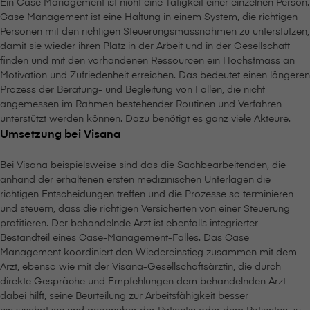
Ein Case Management ist nicht eine Tätigkeit einer einzelnen Person.
Case Management ist eine Haltung in einem System, die richtigen
Personen mit den richtigen Steuerungsmassnahmen zu unterstützen,
damit sie wieder ihren Platz in der Arbeit und in der Gesellschaft
finden und mit den vorhandenen Ressourcen ein Höchstmass an
Motivation und Zufriedenheit erreichen. Das bedeutet einen längeren
Prozess der Beratung- und Begleitung von Fällen, die nicht
angemessen im Rahmen bestehender Routinen und Verfahren
unterstützt werden können. Dazu benötigt es ganz viele Akteure.
Umsetzung bei V⁠i⁠s⁠a⁠n⁠a
Bei V⁠i⁠s⁠a⁠n⁠a beispielsweise sind das die Sachbearbeitenden, die
anhand der erhaltenen ersten medizinischen Unterlagen die
richtigen Entscheidungen treffen und die Prozesse so terminieren
und steuern, dass die richtigen Versicherten von einer Steuerung
profitieren. Der behandelnde Arzt ist ebenfalls integrierter
Bestandteil eines Case-Management-Falles. Das Case
Management koordiniert den Wiedereinstieg zusammen mit dem
Arzt, ebenso wie mit der V⁠i⁠s⁠a⁠n⁠a-Gesellschaftsärztin, die durch
direkte Gespräche und Empfehlungen dem behandelnden Arzt
dabei hilft, seine Beurteilung zur Arbeitsfähigkeit besser
einzuschätzen und gegenüber der Patientin oder dem Patienten zu