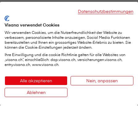
Datenschutzbestimmungen
V⁠i⁠s⁠a⁠n⁠a Services AG
Visana verwendet Cookies
Hauptsitz
Weltpoststrasse 19
Wir verwenden Cookies, um die Nutzerfreundlichkeit der Website zu
verbessern, personalisierte Inhalte anzuzeigen, Social Media Funktionen
3000 Bern 16
bereitzustellen und Ihnen ein grossartiges Website-Erlebnis zu bieten. Sie
Telefon:
0848 848 899
können die Cookie-Einstellungen jederzeit ändern.
Kontaktformular
Ihre Einwilligung und die cookie Richtlinie gelten für alle Websites von
„visana.ch“, einschließlich: dap.visana.ch, versicherungen.visana.ch,
entry.visana.ch, www.visana.ch.
Wichtige Services
Alle akzeptieren
Nein, anpassen
Schaden melden
Ablehnen
Kontakt
Belege einreichen
Persönliche Daten ändern
Therapeutenliste
Notfall-Finder Stadt Bern