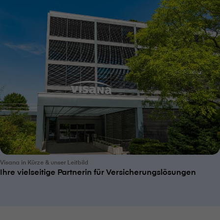
V⁠i⁠s⁠a⁠n⁠a in Kürze & unser Leitbild
Ihre vielseitige Partnerin für Versicherungslösungen