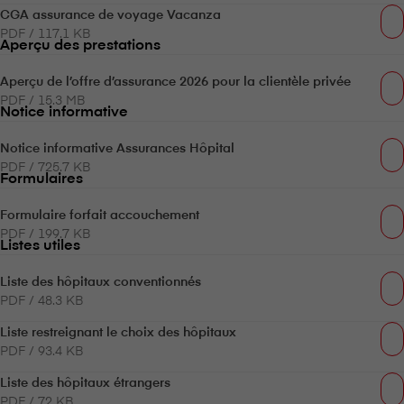
CGA assurance de voyage Vacanza
PDF / 117.1 KB
Aperçu des prestations
Aperçu de l’offre d’assurance 2026 pour la clientèle privée
PDF / 15.3 MB
Notice informative
Notice informative Assurances Hôpital
PDF / 725.7 KB
Formulaires
Formulaire forfait accouchement
PDF / 199.7 KB
Listes utiles
Liste des hôpitaux conventionnés
PDF / 48.3 KB
Liste restreignant le choix des hôpitaux
PDF / 93.4 KB
Liste des hôpitaux étrangers
PDF / 72 KB