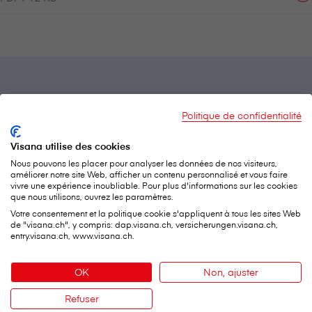
Ceci pourrait également vous intéresser
Politique de confidentialité
Visana utilise des cookies
Nous pouvons les placer pour analyser les données de nos visiteurs,
améliorer notre site Web, afficher un contenu personnalisé et vous faire
vivre une expérience inoubliable. Pour plus d'informations sur les cookies
que nous utilisons, ouvrez les paramètres.
Votre consentement et la politique cookie s'appliquent à tous les sites Web
de "visana.ch", y compris: dap.visana.ch, versicherungen.visana.ch,
entry.visana.ch, www.visana.ch.
OK
Non, ajuster
Refuser
Contact