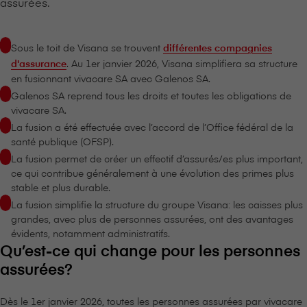
assurées.
Sous le toit de V⁠i⁠s⁠a⁠n⁠a se trouvent
différentes compagnies
d'assurance
. Au 1er janvier 2026, V⁠i⁠s⁠a⁠n⁠a simplifiera sa structure
en fusionnant vivacare SA avec Galenos SA.
Galenos SA reprend tous les droits et toutes les obligations de
vivacare SA.
La fusion a été effectuée avec l’accord de l’Office fédéral de la
santé publique (OFSP).
La fusion permet de créer un effectif d’assurés/es plus important,
ce qui contribue généralement à une évolution des primes plus
stable et plus durable.
La fusion simplifie la structure du groupe V⁠i⁠s⁠a⁠n⁠a: les caisses plus
grandes, avec plus de personnes assurées, ont des avantages
évidents, notamment administratifs.
Qu’est-ce qui change pour les personnes
assurées?
Dès le 1er janvier 2026, toutes les personnes assurées par vivacare