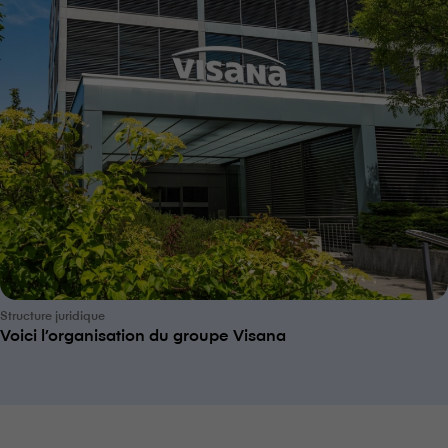
Structure juridique
Voici l’organisation du groupe V⁠i⁠s⁠a⁠n⁠a