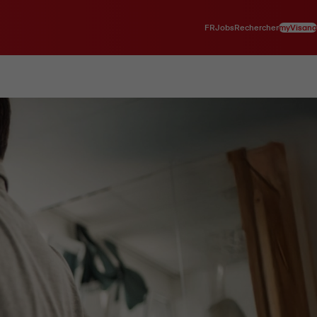
FR
myVisana
Jobs
Rechercher