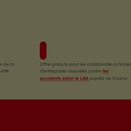
x de la
Offre gratuite pour les collaborateurs/trices
uate
d’entreprises assurées contre
les
auprès de V⁠i⁠s⁠a⁠n⁠a
accidents selon la LAA