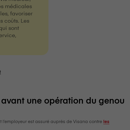
es médicales
les, favoriser
s coûts. Les
qui sont
ervice,
Q
 avant une opération du genou
 l’employeur est assuré auprès de V⁠i⁠s⁠a⁠n⁠a contre
les