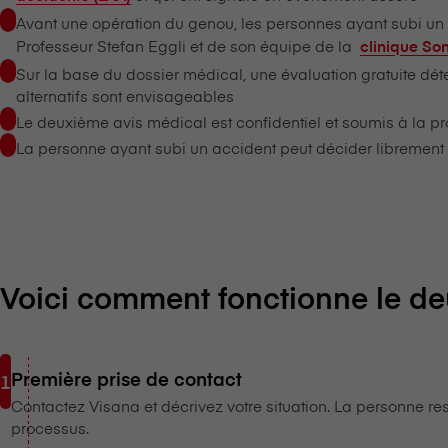
Avant une opération du genou, les personnes ayant subi u
Professeur Stefan Eggli et de son équipe de la
clinique So
Sur la base du dossier médical, une évaluation gratuite déte
alternatifs sont envisageables
Le deuxième avis médical est confidentiel et soumis à la p
La personne ayant subi un accident peut décider librement d
Voici comment fonctionne le d
Première prise de contact
Contactez V⁠i⁠s⁠a⁠n⁠a et décrivez votre situation. La person
processus.