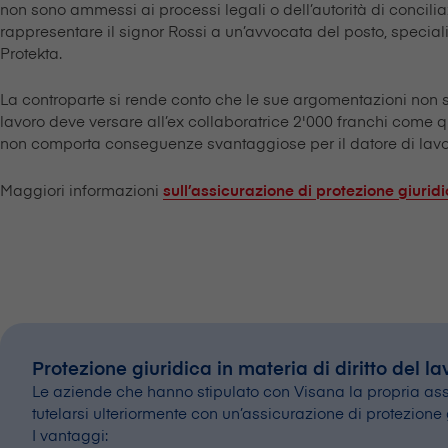
non sono ammessi ai processi legali o dell’autorità di concili
rappresentare il signor Rossi a un’avvocata del posto, specializz
Protekta.
La controparte si rende conto che le sue argomentazioni non son
lavoro deve versare all’ex collaboratrice 2'000 franchi come q
non comporta conseguenze svantaggiose per il datore di lavo
Maggiori informazioni
sull’assicurazione di protezione giuridi
Protezione giuridica in materia di diritto del l
Le aziende che hanno stipulato con V⁠i⁠s⁠a⁠n⁠a la propria 
tutelarsi ulteriormente con un’assicurazione di protezione 
I vantaggi: