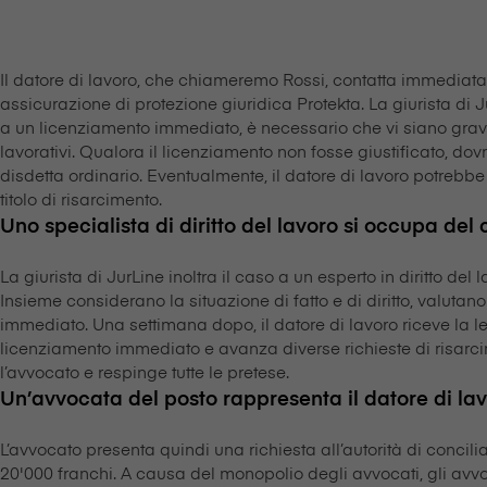
Il datore di lavoro, che chiameremo Rossi, contatta immediata
assicurazione di protezione giuridica Protekta. La giurista di 
a un licenziamento immediato, è necessario che vi siano gravi 
lavorativi. Qualora il licenziamento non fosse giustificato, do
disdetta ordinario. Eventualmente, il datore di lavoro potrebb
titolo di risarcimento.
Uno specialista di diritto del lavoro si occupa del
La giurista di JurLine inoltra il caso a un esperto in diritto de
Insieme considerano la situazione di fatto e di diritto, valut
immediato. Una settimana dopo, il datore di lavoro riceve la lett
licenziamento immediato e avanza diverse richieste di risarc
l’avvocato e respinge tutte le pretese.
Un’avvocata del posto rappresenta il datore di lavo
L’avvocato presenta quindi una richiesta all’autorità di concil
20'000 franchi. A causa del monopolio degli avvocati, gli avvo