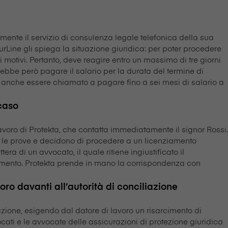
mente il servizio di consulenza legale telefonica della sua
JurLine gli spiega la situazione giuridica: per poter procedere
motivi. Pertanto, deve reagire entro un massimo di tre giorni
vrebbe però pagare il salario per la durata del termine di
e anche essere chiamato a pagare fino a sei mesi di salario a
 caso
l lavoro di Protekta, che contatta immediatamente il signor Rossi.
ano le prove e decidono di procedere a un licenziamento
era di un avvocato, il quale ritiene ingiustificato il
imento. Protekta prende in mano la corrispondenza con
ro davanti all’autorità di conciliazione
iazione, esigendo dal datore di lavoro un risarcimento di
cati e le avvocate delle assicurazioni di protezione giuridica