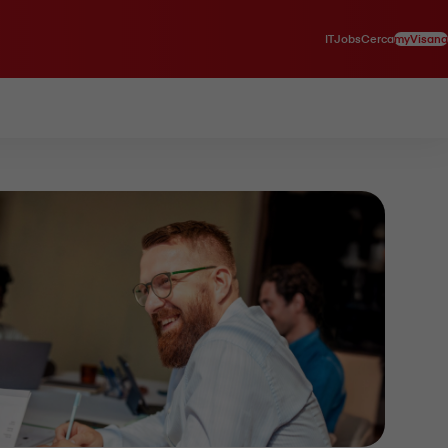
IT
myVisana
Jobs
Cerca