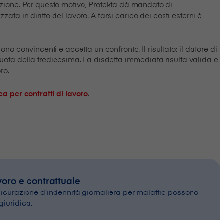
azione. Per questo motivo, Protekta dà mandato di
ata in diritto del lavoro. A farsi carico dei costi esterni è
o convincenti e accetta un confronto. Il risultato: il datore di
uota della tredicesima. La disdetta immediata risulta valida e
ro.
.
ca per contratti di lavoro
avoro e contrattuale
assicurazione d’indennità giornaliera per malattia possono
giuridica.