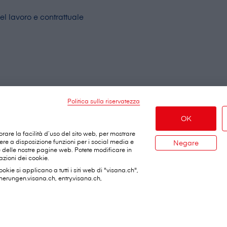
del lavoro e contrattuale
Politica sulla riservatezza
OK
orare la facilità d’uso del sito web, per mostrare
tere a disposizione funzioni per i social media e
Negare
le delle nostre pagine web. Potete modificare in
zioni dei cookie.
ookie si applicano a tutti i siti web di "visana.ch",
cherungen.visana.ch, entry.visana.ch,