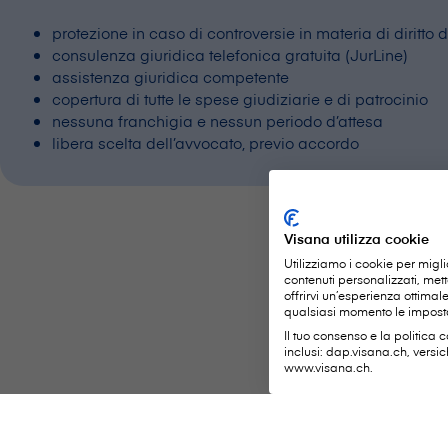
protezione in caso di controversie in materia di diritto 
consulenza giuridica telefonica gratuita (JurLine)
assistenza giuridica competente
copertura di tutte le spese giudiziarie e di patrocinio
nessuna franchigia e nessun periodo d’attesa
libera scelta dell’avvocato, previo accordo
Visana utilizza cookie
Utilizziamo i cookie per migli
contenuti personalizzati, met
offrirvi un’esperienza ottima
qualsiasi momento le imposta
Il tuo consenso e la politica c
inclusi: dap.visana.ch, versi
www.visana.ch.