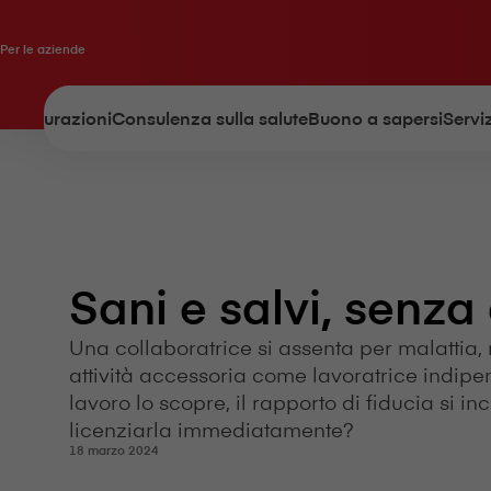
Per le aziende
Assicurazioni
Consulenza sulla salute
Buono a sapersi
Serviz
Sani e salvi, senza
Una collaboratrice si assenta per malattia,
attività accessoria come lavoratrice indipe
lavoro lo scopre, il rapporto di fiducia si i
licenziarla immediatamente?
18 marzo 2024