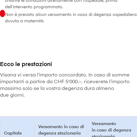
chiarire le condizioni direttamente con l’ospedale, prima
dell’intervento programmato.
Non è previsto alcun versamento in caso di degenza ospedaliera
dovuta a maternità.
Ecco le prestazioni
V⁠i⁠s⁠a⁠n⁠a vi versa l’importo concordato. In caso di somme
importanti a partire da CHF 5'000.–, riceverete l’importo
massimo solo se la vostra degenza dura almeno
due giorni.
Versamento
Versamento in caso di
in caso di degenza
Capitale
degenza stazionaria
stazionaria