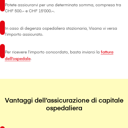
Potete assicurarvi per una determinata somma, compresa tra
CHF 500.– e CHF 15'000.–.
In caso di degenza ospedaliera stazionaria, V⁠i⁠s⁠a⁠n⁠a vi versa
l’importo assicurato.
Per ricevere l’importo concordato, basta inviarci la
fattura
dell’ospedale
.
Vantaggi dell’assicurazione di capitale
ospedaliera