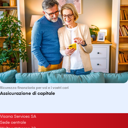
Sicurezza finanziaria per voi e i vostri cari
Assicurazione di capitale
V⁠i⁠s⁠a⁠n⁠a Services SA
Sede centrale