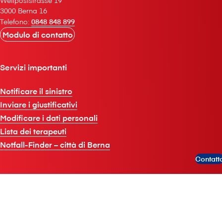
Weltpoststrasse 19
3000 Berna 16
Telefono:
0848 848 899
Modulo di contatto
Servizi importanti
Notificare il sinistro
Inviare i giustificativi
Modificare i dati personali
Lista dei terapeuti
Notfall-Finder – città di Berna
Contatt
A proposito di V⁠i⁠s⁠a⁠n⁠a
V⁠i⁠s⁠a⁠n⁠a in breve
Jobs