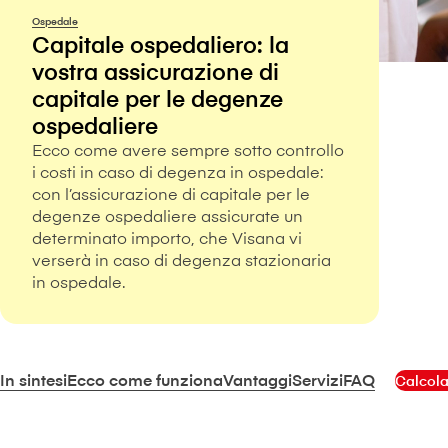
Ospedale
Capitale ospedaliero: la
vostra assicurazione di
capitale per le degenze
ospedaliere
Ecco come avere sempre sotto controllo
i costi in caso di degenza in ospedale:
con l’assicurazione di capitale per le
degenze ospedaliere assicurate un
determinato importo, che V⁠i⁠s⁠a⁠n⁠a vi
verserà in caso di degenza stazionaria
in ospedale.
In sintesi
Ecco come funziona
Vantaggi
Servizi
FAQ
Calcola