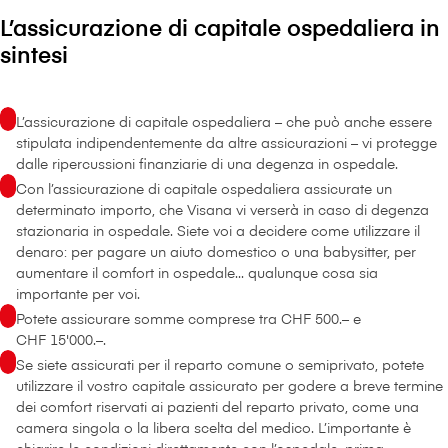
L’assicurazione di capitale ospedaliera in
sintesi
L’assicurazione di capitale ospedaliera – che può anche essere
stipulata indipendentemente da altre assicurazioni – vi protegge
dalle ripercussioni finanziarie di una degenza in ospedale.
Con l’assicurazione di capitale ospedaliera assicurate un
determinato importo, che V⁠i⁠s⁠a⁠n⁠a vi verserà in caso di degenza
stazionaria in ospedale. Siete voi a decidere come utilizzare il
denaro: per pagare un aiuto domestico o una babysitter, per
aumentare il comfort in ospedale... qualunque cosa sia
importante per voi.
Potete assicurare somme comprese tra CHF 500.– e
CHF 15'000.–.
Se siete assicurati per il reparto comune o semiprivato, potete
utilizzare il vostro capitale assicurato per godere a breve termine
dei comfort riservati ai pazienti del reparto privato, come una
camera singola o la libera scelta del medico. L’importante è