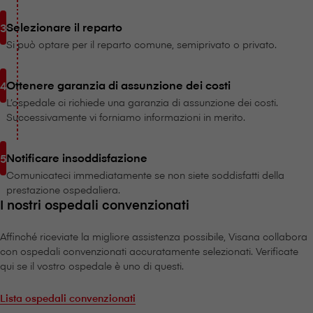
Selezionare il reparto
Si può optare per il reparto comune, semiprivato o privato.
Ottenere garanzia di assunzione dei costi
L’ospedale ci richiede una garanzia di assunzione dei costi.
Successivamente vi forniamo informazioni in merito.
Notificare insoddisfazione
Comunicateci immediatamente se non siete soddisfatti della
prestazione ospedaliera.
I nostri ospedali convenzionati
Affinché riceviate la migliore assistenza possibile, V⁠i⁠s⁠a⁠n⁠a collabora
con ospedali convenzionati accuratamente selezionati. Verificate
qui se il vostro ospedale è uno di questi.
Lista ospedali convenzionati