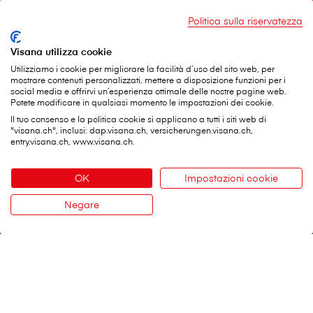
PDF / 92.9 KB
Politica sulla riservatezza
Elenco degli ospedali esteri
PDF / 174.5 KB
Visana utilizza cookie
Utilizziamo i cookie per migliorare la facilità d’uso del sito web, per
mostrare contenuti personalizzati, mettere a disposizione funzioni per i
social media e offrirvi un’esperienza ottimale delle nostre pagine web.
Potete modificare in qualsiasi momento le impostazioni dei cookie.
Il tuo consenso e la politica cookie si applicano a tutti i siti web di
"visana.ch", inclusi: dap.visana.ch, versicherungen.visana.ch,
entry.visana.ch, www.visana.ch.
Potrebbe interessarvi anche
OK
Impostazioni cookie
Negare
Contatto