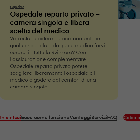
Ospedale
Ospedale reparto privato –
camera singola e libera
scelta del medico
Vorreste decidere autonomamente in
quale ospedale e da quale medico farvi
curare, in tutta la Svizzera? Con
l'assicurazione complementare
Ospedale reparto privato potete
scegliere liberamente l’ospedale e il
medico e godere del comfort di una
camera singola.
In sintesi
Ecco come funziona
Vantaggi
Servizi
FAQ
Calcola