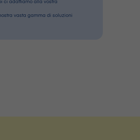
noi ci adattiamo alla vostra
 la nostra vasta gamma di soluzioni