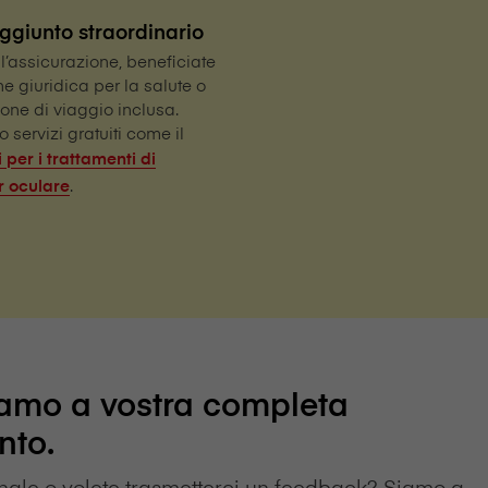
ggiunto straordinario
’assicurazione, beneficiate
ne giuridica per la salute o
ione di viaggio inclusa.
o servizi gratuiti come il
i per i trattamenti di
.
r oculare
Siamo a vostra completa
nto.
ale o volete trasmetterci un feedback? Siamo a