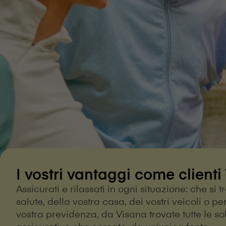
I vostri vantaggi come clienti V⁠i
Assicurati e rilassati in ogni situazione: che si tr
salute, della vostra casa, dei vostri veicoli o pe
vostra previdenza, da V⁠i⁠s⁠a⁠n⁠a trovate tutte le s
assicurative che cercate, da un’unica fonte.