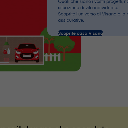
Quali che siano i vostri progetti, 
situazione di vita individuale.
Scoprite l’universo di V⁠i⁠s⁠a⁠n⁠a e
assicurative.
Scoprite casa V⁠i⁠s⁠a⁠n⁠a