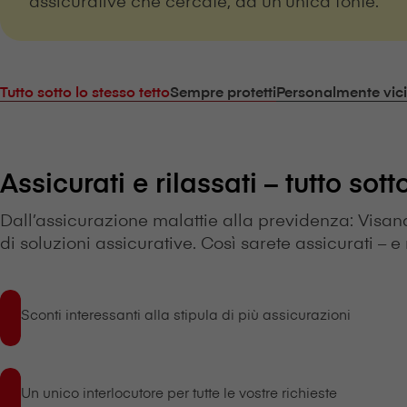
Tutto sotto lo stesso tetto
Sempre protetti
Personalmente vici
Assicurati e rilassati – tutto sott
Dall’assicurazione malattie alla previdenza: V⁠i⁠s⁠a⁠
di soluzioni assicurative. Così sarete assicurati – e 
Sconti interessanti alla stipula di più assicurazioni
Un unico interlocutore per tutte le vostre richieste