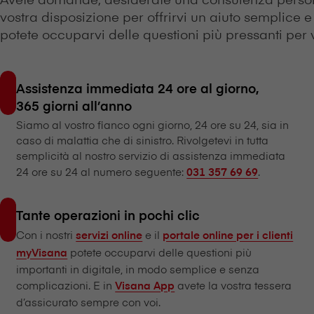
vostra disposizione per offrirvi un aiuto semplice e 
potete occuparvi delle questioni più pressanti per vi
Assistenza immediata 24 ore al giorno,
365 giorni all’anno
Siamo al vostro fianco ogni giorno, 24 ore su 24, sia in
caso di malattia che di sinistro. Rivolgetevi in tutta
semplicità al nostro servizio di assistenza immediata
24 ore su 24 al numero seguente:
.
031 357 69 69
Tante operazioni in pochi clic
Con i nostri
e il
servizi online
portale online per i clienti
potete occuparvi delle questioni più
myVisana
importanti in digitale, in modo semplice e senza
complicazioni. E in
avete la vostra tessera
V⁠i⁠s⁠a⁠n⁠a App
d’assicurato sempre con voi.