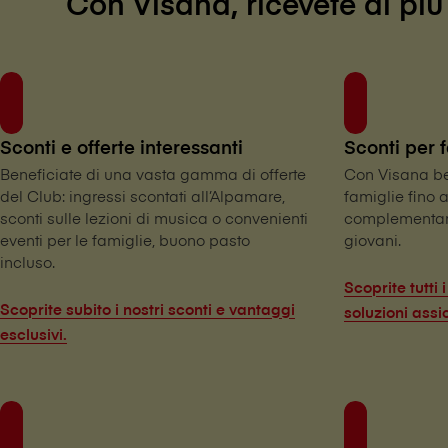
Con V⁠i⁠s⁠a⁠n⁠a, ricevete di 
Sconti e offerte interessanti
Sconti per 
Beneficiate di una vasta gamma di offerte
Con V⁠i⁠s⁠a⁠n⁠a
del Club: ingressi scontati all’Alpamare,
famiglie fino 
sconti sulle lezioni di musica o convenienti
complementari
eventi per le famiglie, buono pasto
giovani.
incluso.
Scoprite tutti 
Scoprite subito i nostri sconti e vantaggi
soluzioni assi
esclusivi.