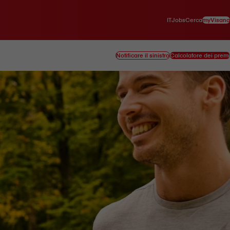
IT
myVisana
Jobs
Cerca
Notificare il sinistro
Calcolatore dei premi