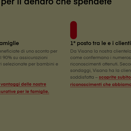
più per il denaro che spendete
famiglie
1° posto tra le e i clienti
 beneficiate di uno sconto per
Da V⁠i⁠s⁠a⁠n⁠a la nostra clientel
al 90% su assicurazioni
come confermano i numeros
 selezionate per bambini e
riconoscimenti ottenuti. Seco
sondaggi, V⁠i⁠s⁠a⁠n⁠a ha la clie
soddisfatta –
scoprite subito
i vantaggi delle nostre
riconoscimenti che abbiamo
curative per le famiglie.