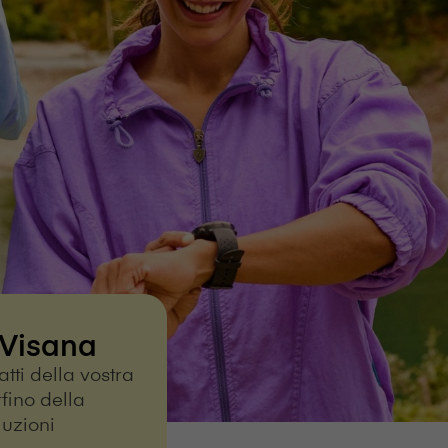
⁠s⁠a⁠n⁠a
atti della vostra
rfino della
oluzioni