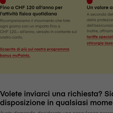
Fino a CHF 120 all’anno per
Un valore a
l’attività fisica quotidiana
A seconda dell
della protezio
Ricompensiamo il movimento che fate
dell’assicuraz
ogni giorno con un importo fino a
Inoltre, offriam
CHF 120.– all’anno, versato in contante sul
tariffe special
vostro conto.
chirurgia lase
Scoprite di più sul nostro programma
bonus myPoints.
Volete inviarci una richiesta? 
disposizione in qualsiasi mome
Avete domande, desiderate una consulenza person