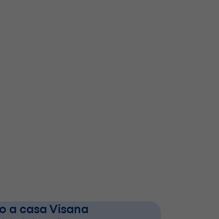
 casa V⁠i⁠s⁠a⁠n⁠a