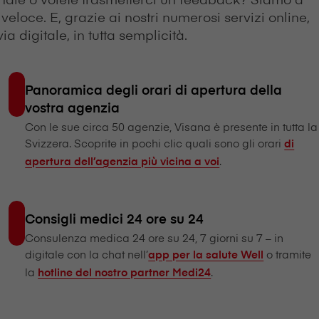
veloce. E, grazie ai nostri numerosi servizi online,
a digitale, in tutta semplicità.
Panoramica degli orari di apertura della
vostra agenzia
Con le sue circa 50 agenzie, V⁠i⁠s⁠a⁠n⁠a è presente in tutta la
Svizzera. Scoprite in pochi clic quali sono gli orari
di
.
apertura dell’agenzia più vicina a voi
Consigli medici 24 ore su 24
Consulenza medica 24 ore su 24, 7 giorni su 7 – in
digitale con la chat nell’
o tramite
app per la salute Well
la
.
hotline del nostro partner Medi24