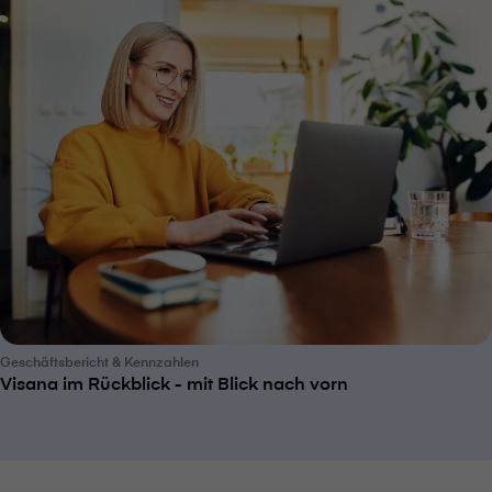
Geschäftsbericht & Kennzahlen
V⁠i⁠s⁠a⁠n⁠a im Rückblick - mit Blick nach vorn