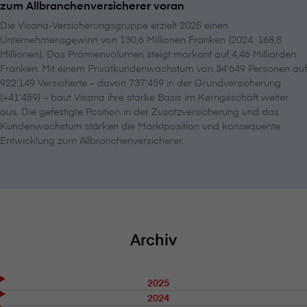
zum Allbranchenversicherer voran
Die V⁠i⁠s⁠a⁠n⁠a-Versicherungsgruppe erzielt 2025 einen
Unternehmensgewinn von 130,6 Millionen Franken (2024: 168,8
Millionen). Das Prämienvolumen steigt markant auf 4,46 Milliarden
Franken. Mit einem Privatkundenwachstum von 34’649 Personen auf
922’149 Versicherte – davon 737’459 in der Grundversicherung
(+41’459) – baut V⁠i⁠s⁠a⁠n⁠a ihre starke Basis im Kerngeschäft weiter
aus. Die gefestigte Position in der Zusatzversicherung und das
Kundenwachstum stärken die Marktposition und konsequente
Entwicklung zum Allbranchenversicherer.
Archiv
2025
2024