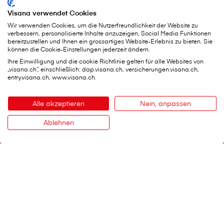
Visana verwendet Cookies
Wir verwenden Cookies, um die Nutzerfreundlichkeit der Website zu
verbessern, personalisierte Inhalte anzuzeigen, Social Media Funktionen
bereitzustellen und Ihnen ein grossartiges Website-Erlebnis zu bieten. Sie
können die Cookie-Einstellungen jederzeit ändern.
Ihre Einwilligung und die cookie Richtlinie gelten für alle Websites von
„visana.ch“, einschließlich: dap.visana.ch, versicherungen.visana.ch,
entry.visana.ch, www.visana.ch.
V⁠i⁠s⁠a⁠n⁠a Services AG
Alle akzeptieren
Nein, anpassen
Hauptsitz
Ablehnen
Weltpoststrasse 19
Kontakt
3000 Bern 16
Telefon:
0848 848 899
Kontaktformular
Wichtige Services
Schaden melden