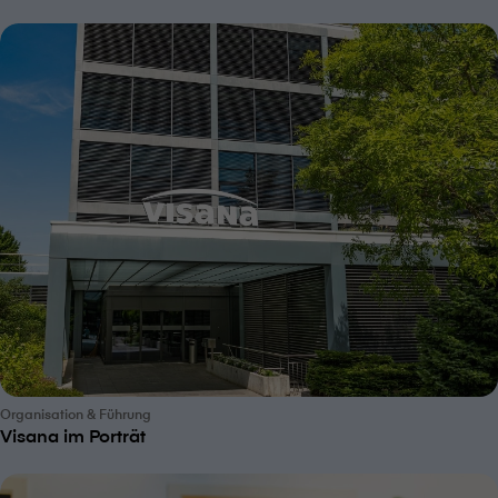
Organisation & Führung
V⁠i⁠s⁠a⁠n⁠a im Porträt